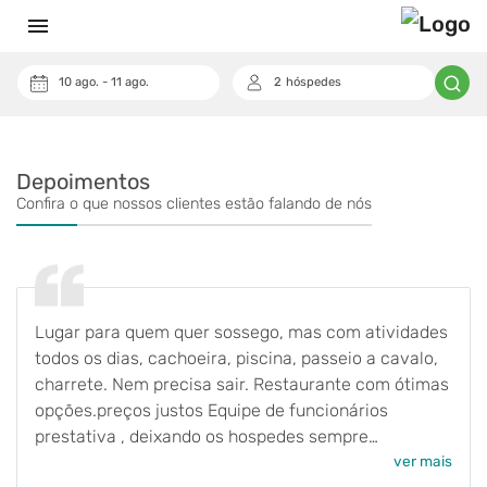
menu
10
ago.
-
11
ago.
2
hóspedes
keyboard_arrow_down
Cupom
Depoimentos
Confira o que nossos clientes estão falando de nós
Lugar para quem quer sossego, mas com atividades
todos os dias, cachoeira, piscina, passeio a cavalo,
charrete. Nem precisa sair. Restaurante com ótimas
opções.preços justos Equipe de funcionários
prestativa , deixando os hospedes sempre
satisfeitos.
ver mais