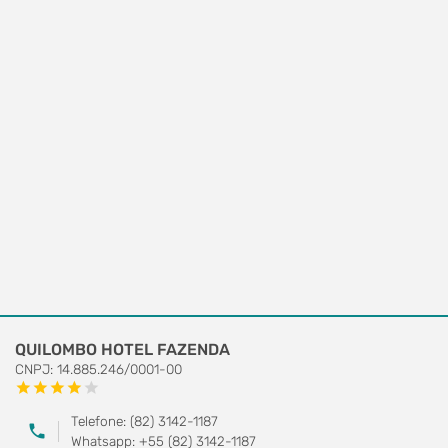
QUILOMBO HOTEL FAZENDA
CNPJ: 14.885.246/0001-00
star
star
star
star
star
Telefone: (82) 3142-1187
phone
Whatsapp: +55 (82) 3142-1187